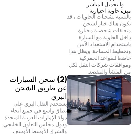
والتحميل المباشر
ميزة حاوية اختيارية
بالنسبة لشحنات الحاويات ، قد
يكون هناك خيار لشحن
متعلقات شخصية مختارة
داخل الحاوية مع السيارة
باستخدام الاستعداد الآمن
وتخطيط المساحة. ويظل هذا
خاضعا للقواعد الجمركية
وموافقات شركات النقل لكل
من المنشأ والمقصد.
(2) شحن السيارات
عن طريق الشحن
البري
يستخدم النقل البري على
نطاق واسع في جميع أنحاء
دولة الإمارات العربية المتحدة
ودول مجلس التعاون الخليجي
والشرق الأوسط الأوسع ،