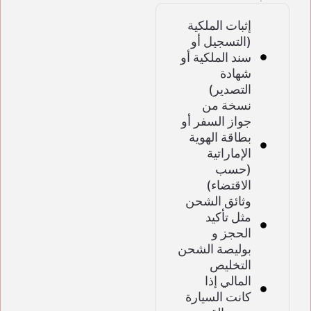
إثبات الملكية
(التسجيل أو
سند الملكية أو
شهادة
التصدير)
نسخة من
جواز السفر أو
بطاقة الهوية
الإماراتية
(حسب
الاقتضاء)
وثائق الشحن
مثل تأكيد
الحجز و
بوليصة الشحن
التخليص
المالي إذا
كانت السيارة