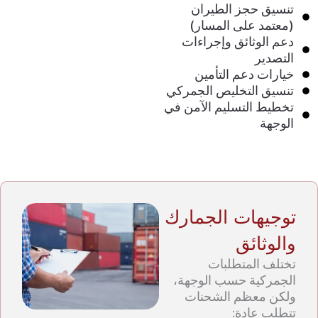
تنسيق حجز الطيران
(معتمد على المسار)
دعم الوثائق وإجراءات
التصدير
خيارات دعم التأمين
تنسيق التخليص الجمركي
تخطيط التسليم الآمن في
الوجهة
توجيهات الجمارك
والوثائق
تختلف المتطلبات
الجمركية حسب الوجهة،
ولكن معظم الشحنات
تتطلب عادة: