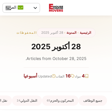
خطي
العربية
لى
لمحتوى
English
الرئيسية
›
المدونة
›
28 أكتوبر 2025
المحفوظات
28 أكتوبر 2025
Articles from October 28, 2025.
4
16
أسبوعيا
مواد
الفئات
Updated
جميع الوظائف
المحركون والحزم
النقل الدولي
نقل ال
24
65