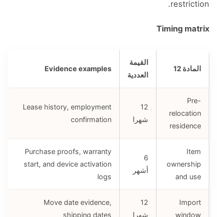
restriction.
Timing matrix
القيمة
المادة 12
Evidence examples
العددية
Pre-
Lease history, employment
12
relocation
شهرا
confirmation
residence
Purchase proofs, warranty
Item
6
start, and device activation
ownership
أشهر
logs
and use
Move date evidence,
12
Import
window
شهرا
shipping dates