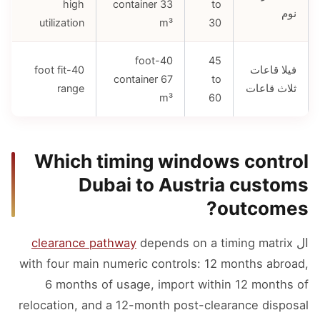
high
container 33
to
نوم
utilization
m³
30
40-foot
45
فيلا قاعات
40-foot fit
container 67
to
ثلاث قاعات
range
m³
60
Which timing windows control
Dubai to Austria customs
outcomes?
ال
depends on a timing matrix
clearance pathway
with four main numeric controls: 12 months abroad,
6 months of usage, import within 12 months of
relocation, and a 12-month post-clearance disposal