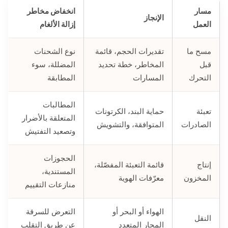
مسار
انخفاض مخاطر
الإنجاز
العمل
إزالة الألغام
مسح ما
تقديرات الحجم، قائمة
نوع الشحنات
قبل
المخاطر، خطة تحديد
المضللة، سوء
التحرك
المسارات
المطابقة
المطالبات
تعبئة
حماية البند، الكرتونات
المتعلقة بالأضرار
الصادرات
المتوافقة، والتشويش
وتصعيد التفتيش
الحجوزات
إنتاج
قائمة التعبئة المفصّلة،
المستندية،
المخزون
معرّفات الهوية
منازعات التقييم
الهواء أو البحر أو
التعرض للسرقة
النقل
المحار المتعدد
عن طريق التقلب