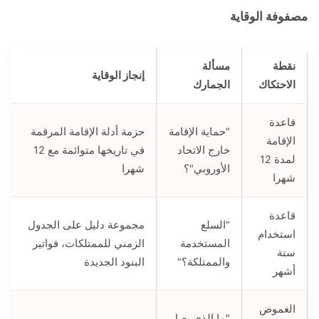
مصفوفة الوقاية
نقطة
مسألة
إنجاز الوقاية
الاحتكاك
الجمارك
قاعدة
"حماية الإقامة
حزمة أدلة الإقامة المرقمة
الإقامة
خارج الاتحاد
في تاريخها متوائمة مع 12
لمدة 12
الأوروبي"؟
شهرا
شهرا
قاعدة
"السلع
مجموعة دليل على الجدول
استخدام
المستخدمة
الزمني للممتلكات، فواتير
ستة
والممتلكة؟"
البنود الجديدة
أشهر
الغموض
"ما الذي يصل