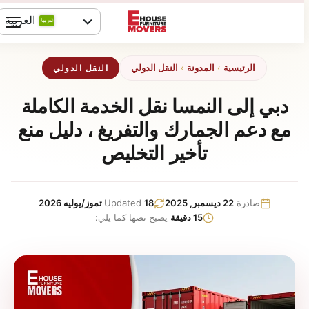
خطي
العربية
ى
محتوى
English
الرئيسية
›
المدونة
›
النقل الدولي
النقل الدولي
دبي إلى النمسا نقل الخدمة الكاملة
مع دعم الجمارك والتفريغ ، دليل منع
تأخير التخليص
صادرة
22 ديسمبر, 2025
18 تموز/يوليه 2026
Updated
15 دقيقة
يصبح نصها كما يلي: