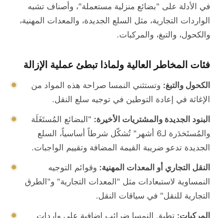
في الأدلة على "بضائع منزلية مستعملة"، وأصناف تشبه
الواردات التجارية، مثل السلع الجديدة، والمعدات المهنية،
والكحول، والتبغ، والمركبات.
فئات المخاطر العالية ولماذا تبطئ عملية الإزالة
الكحول والتبغ:
وتستثني النمسا صراحة هذه المواد من
الإغاثة في إعادة التوطين في توجيه سلع النقل.
البنود الجديدة والمشتريات الأخيرة:
"البضائع المُستَغَلَة
والمُستَخدَرة لـ6 أشهر" تُشكّل شرطاً أساسياً، السلع
الجديدة تدعو ضريبة القيمة المضافة وتقييم الواجبات.
النقل التجاري أو المعدات المهنية:
وقوائم التوجيه
النمساوية لاستبعادات مثل "المعدات التجارية" و"الطرق
التجارية للنقل" في سياقات النقل.
المركبات:
تطبق النمسا ضرائب إضافية على واردات