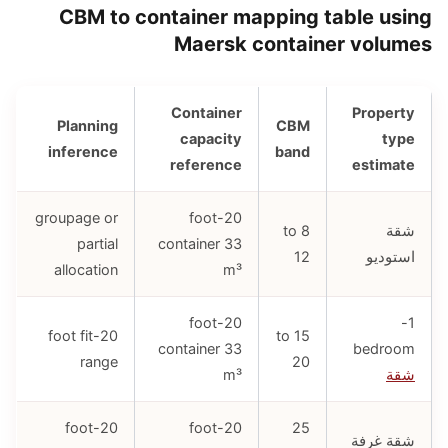
CBM to container mapping table using
Maersk container volumes
Container
Property
Planning
CBM
capacity
type
inference
band
reference
estimate
groupage or
20-foot
شقة
8 to
partial
container 33
استوديو
12
allocation
m³
20-foot
1-
20-foot fit
15 to
container 33
bedroom
range
20
شقة
m³
20-foot
20-foot
25
شقة غرفة