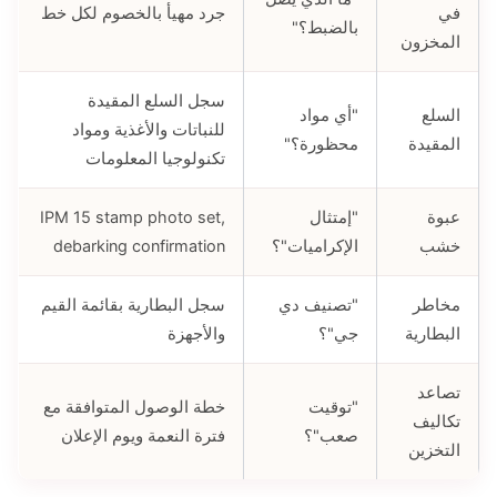
في
جرد مهيأ بالخصوم لكل خط
بالضبط؟"
المخزون
سجل السلع المقيدة
السلع
"أي مواد
للنباتات والأغذية ومواد
المقيدة
محظورة؟"
تكنولوجيا المعلومات
عبوة
"إمتثال
IPM 15 stamp photo set,
خشب
الإكراميات"؟
debarking confirmation
مخاطر
"تصنيف دي
سجل البطارية بقائمة القيم
البطارية
جي"؟
والأجهزة
تصاعد
"توقيت
خطة الوصول المتوافقة مع
تكاليف
صعب"؟
فترة النعمة ويوم الإعلان
التخزين