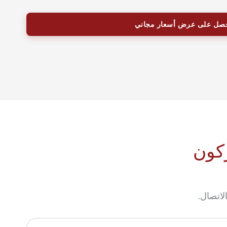
ركون
لاتصال.