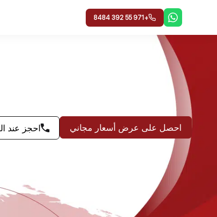
خطي
لى
+971 55 392 8484
لمحتوى
احصل على عرض أسعار مجاني
احجز عند ا