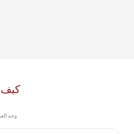
كيف ن
وجه العم