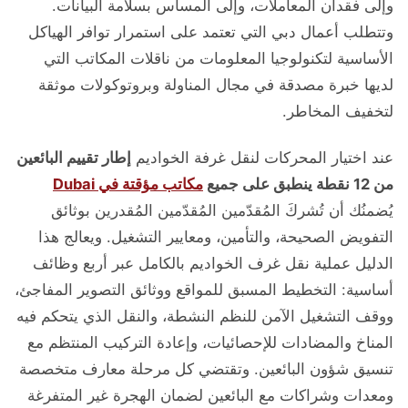
وإلى فقدان المعاملات، وإلى المساس بسلامة البيانات.
وتتطلب أعمال دبي التي تعتمد على استمرار توافر الهياكل
الأساسية لتكنولوجيا المعلومات من ناقلات المكاتب التي
لديها خبرة مصدقة في مجال المناولة وبروتوكولات موثقة
لتخفيف المخاطر.
عند اختيار المحركات لنقل غرفة الخواديم
إطار تقييم البائعين
من 12 نقطة ينطبق على جميع
مكاتب مؤقتة في Dubai
يُضمنُك أن تُشركَ المُقدّمين المُقدّمين المُقدرين بوثائق
التفويض الصحيحة، والتأمين، ومعايير التشغيل. ويعالج هذا
الدليل عملية نقل غرف الخواديم بالكامل عبر أربع وظائف
أساسية: التخطيط المسبق للمواقع ووثائق التصوير المفاجئ،
ووقف التشغيل الآمن للنظم النشطة، والنقل الذي يتحكم فيه
المناخ والمضادات للإحصائيات، وإعادة التركيب المنتظم مع
تنسيق شؤون البائعين. وتقتضي كل مرحلة معارف متخصصة
ومعدات وشراكات مع البائعين لضمان الهجرة غير المتفرغة